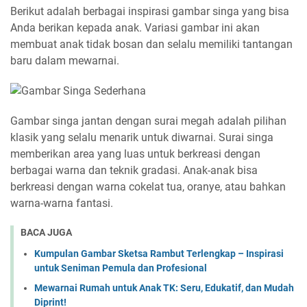
Berikut adalah berbagai inspirasi gambar singa yang bisa
Anda berikan kepada anak. Variasi gambar ini akan
membuat anak tidak bosan dan selalu memiliki tantangan
baru dalam mewarnai.
Gambar singa jantan dengan surai megah adalah pilihan
klasik yang selalu menarik untuk diwarnai. Surai singa
memberikan area yang luas untuk berkreasi dengan
berbagai warna dan teknik gradasi. Anak-anak bisa
berkreasi dengan warna cokelat tua, oranye, atau bahkan
warna-warna fantasi.
BACA JUGA
Kumpulan Gambar Sketsa Rambut Terlengkap – Inspirasi
untuk Seniman Pemula dan Profesional
Mewarnai Rumah untuk Anak TK: Seru, Edukatif, dan Mudah
Diprint!