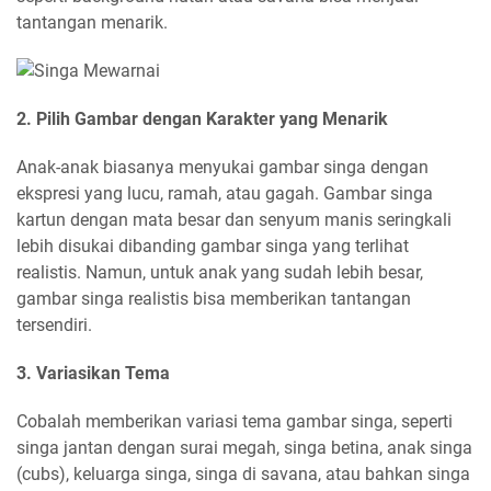
tantangan menarik.
2. Pilih Gambar dengan Karakter yang Menarik
Anak-anak biasanya menyukai gambar singa dengan
ekspresi yang lucu, ramah, atau gagah. Gambar singa
kartun dengan mata besar dan senyum manis seringkali
lebih disukai dibanding gambar singa yang terlihat
realistis. Namun, untuk anak yang sudah lebih besar,
gambar singa realistis bisa memberikan tantangan
tersendiri.
3. Variasikan Tema
Cobalah memberikan variasi tema gambar singa, seperti
singa jantan dengan surai megah, singa betina, anak singa
(cubs), keluarga singa, singa di savana, atau bahkan singa