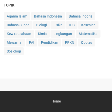
TOPIK
Agama Islam
Bahasa Indonesia
Bahasa Inggris
Bahasa Sunda
Biologi
Fisika
IPS
Kesenian
Kewirausahaan
Kimia
Lingkungan
Matematika
Mewarnai
PAI
Pendidikan
PPKN
Quotes
Sosiologi
Home