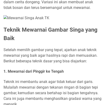
dalam cerita dongeng. Variasi ini akan membuat anak
tidak bosan dan terus bersemangat untuk mewarnai.
Teknik Mewarnai Gambar Singa yang
Baik
Setelah memilih gambar yang tepat, ajarkan anak teknik
mewarnai yang baik agar hasilnya rapi dan memuaskan.
Berikut beberapa teknik dasar yang bisa diajarkan:
1. Mewarnai dari Pinggir ke Tengah
Teknik ini membantu anak agar tidak keluar dari garis.
Mulailah mewarnai dengan tekanan ringan di bagian tepi
gambar, kemudian secara bertahap isi bagian tengahnya.
Cara ini juga membantu menghasilkan gradasi warna yang
menarik.