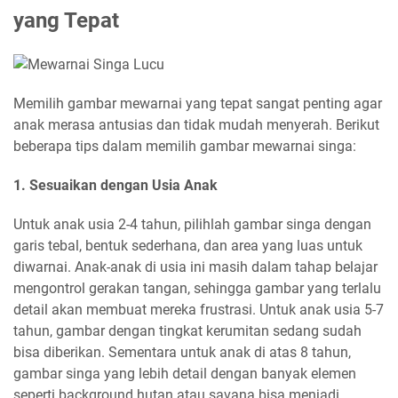
yang Tepat
Memilih gambar mewarnai yang tepat sangat penting agar
anak merasa antusias dan tidak mudah menyerah. Berikut
beberapa tips dalam memilih gambar mewarnai singa:
1. Sesuaikan dengan Usia Anak
Untuk anak usia 2-4 tahun, pilihlah gambar singa dengan
garis tebal, bentuk sederhana, dan area yang luas untuk
diwarnai. Anak-anak di usia ini masih dalam tahap belajar
mengontrol gerakan tangan, sehingga gambar yang terlalu
detail akan membuat mereka frustrasi. Untuk anak usia 5-7
tahun, gambar dengan tingkat kerumitan sedang sudah
bisa diberikan. Sementara untuk anak di atas 8 tahun,
gambar singa yang lebih detail dengan banyak elemen
seperti background hutan atau savana bisa menjadi