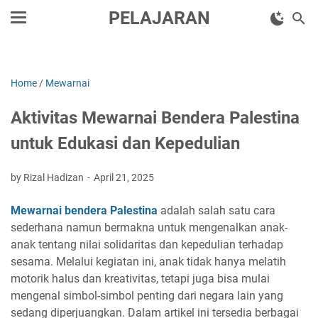
PELAJARAN
Home
/
Mewarnai
Aktivitas Mewarnai Bendera Palestina
untuk Edukasi dan Kepedulian
by Rizal Hadizan
April 21, 2025
Mewarnai bendera Palestina
adalah salah satu cara
sederhana namun bermakna untuk mengenalkan anak-
anak tentang nilai solidaritas dan kepedulian terhadap
sesama. Melalui kegiatan ini, anak tidak hanya melatih
motorik halus dan kreativitas, tetapi juga bisa mulai
mengenal simbol-simbol penting dari negara lain yang
sedang diperjuangkan. Dalam artikel ini tersedia berbagai