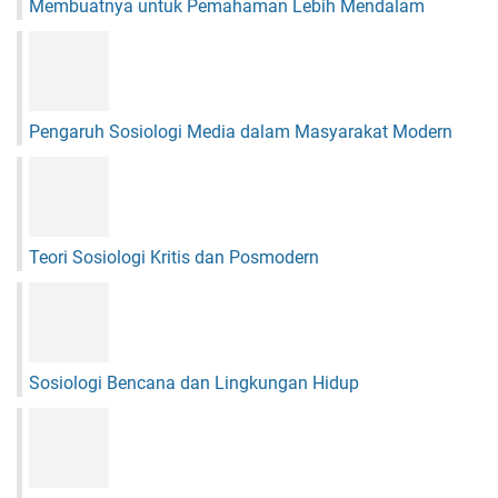
Membuatnya untuk Pemahaman Lebih Mendalam
Pengaruh Sosiologi Media dalam Masyarakat Modern
Teori Sosiologi Kritis dan Posmodern
Sosiologi Bencana dan Lingkungan Hidup