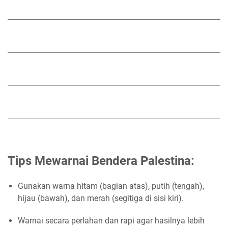
Tips Mewarnai Bendera Palestina:
Gunakan warna hitam (bagian atas), putih (tengah),
hijau (bawah), dan merah (segitiga di sisi kiri).
Warnai secara perlahan dan rapi agar hasilnya lebih