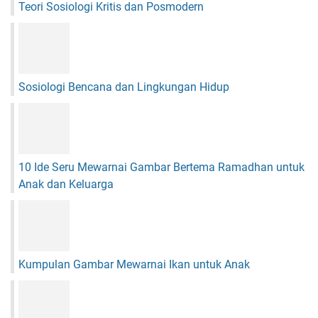
Teori Sosiologi Kritis dan Posmodern
Sosiologi Bencana dan Lingkungan Hidup
10 Ide Seru Mewarnai Gambar Bertema Ramadhan untuk
Anak dan Keluarga
Kumpulan Gambar Mewarnai Ikan untuk Anak