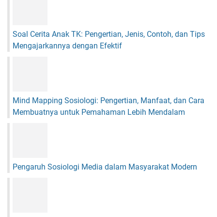
Soal Cerita Anak TK: Pengertian, Jenis, Contoh, dan Tips
Mengajarkannya dengan Efektif
Mind Mapping Sosiologi: Pengertian, Manfaat, dan Cara
Membuatnya untuk Pemahaman Lebih Mendalam
Pengaruh Sosiologi Media dalam Masyarakat Modern