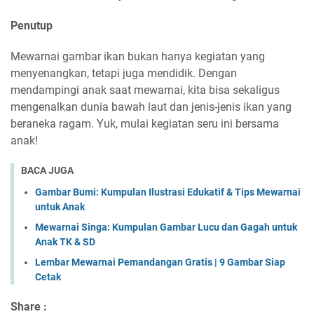
Penutup
Mewarnai gambar ikan bukan hanya kegiatan yang
menyenangkan, tetapi juga mendidik. Dengan
mendampingi anak saat mewarnai, kita bisa sekaligus
mengenalkan dunia bawah laut dan jenis-jenis ikan yang
beraneka ragam. Yuk, mulai kegiatan seru ini bersama
anak!
BACA JUGA
Gambar Bumi: Kumpulan Ilustrasi Edukatif & Tips Mewarnai
untuk Anak
Mewarnai Singa: Kumpulan Gambar Lucu dan Gagah untuk
Anak TK & SD
Lembar Mewarnai Pemandangan Gratis | 9 Gambar Siap
Cetak
Share :