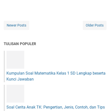
Newer Posts
Older Posts
TULISAN POPULER
Kumpulan Soal Matematika Kelas 1 SD Lengkap beserta
Kunci Jawaban
Soal Cerita Anak TK: Pengertian, Jenis, Contoh, dan Tips