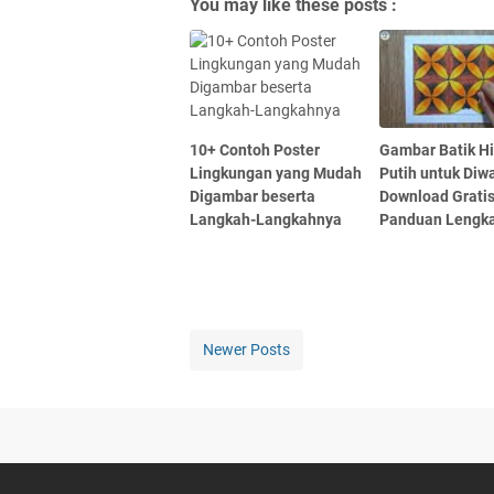
You may like these posts :
10+ Contoh Poster
Gambar Batik H
Lingkungan yang Mudah
Putih untuk Diwa
Digambar beserta
Download Gratis
Langkah-Langkahnya
Panduan Lengk
Newer Posts