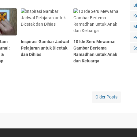
Bi
K
M
P
itam
Inspirasi Gambar Jadwal
10 Ide Seru Mewarnai
rnai:
Pelajaran untuk Dicetak
Gambar Bertema
S
 &
dan Dihias
Ramadhan untuk Anak
ap
dan Keluarga
Older Posts