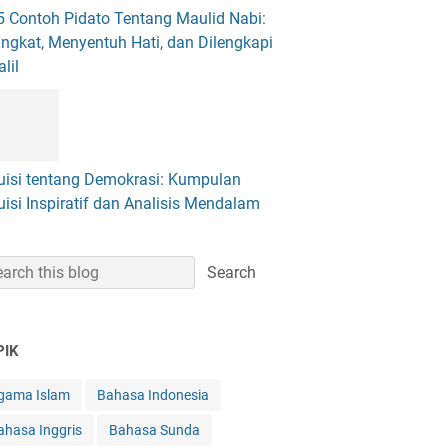
5 Contoh Pidato Tentang Maulid Nabi:
ingkat, Menyentuh Hati, dan Dilengkapi
lil
uisi tentang Demokrasi: Kumpulan
uisi Inspiratif dan Analisis Mendalam
PIK
gama Islam
Bahasa Indonesia
ahasa Inggris
Bahasa Sunda