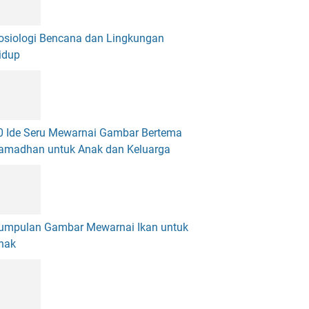
osiologi Bencana dan Lingkungan
idup
0 Ide Seru Mewarnai Gambar Bertema
amadhan untuk Anak dan Keluarga
umpulan Gambar Mewarnai Ikan untuk
nak