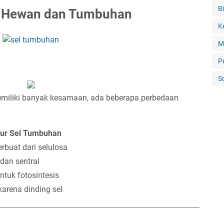
Bi
el Hewan dan Tumbuhan
K
M
P
S
miliki banyak kesamaan, ada beberapa perbedaan
tur Sel Tumbuhan
erbuat dari selulosa
dan sentral
ntuk fotosintesis
karena dinding sel