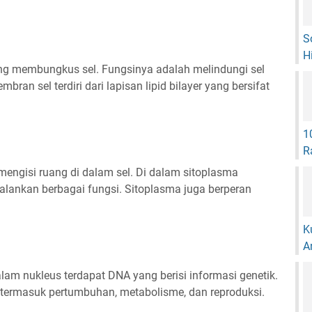
S
H
ang membungkus sel. Fungsinya adalah melindungi sel
an sel terdiri dari lapisan lipid bilayer yang bersifat
1
R
mengisi ruang di dalam sel. Di dalam sitoplasma
jalankan berbagai fungsi. Sitoplasma juga berperan
K
A
alam nukleus terdapat DNA yang berisi informasi genetik.
 termasuk pertumbuhan, metabolisme, dan reproduksi.