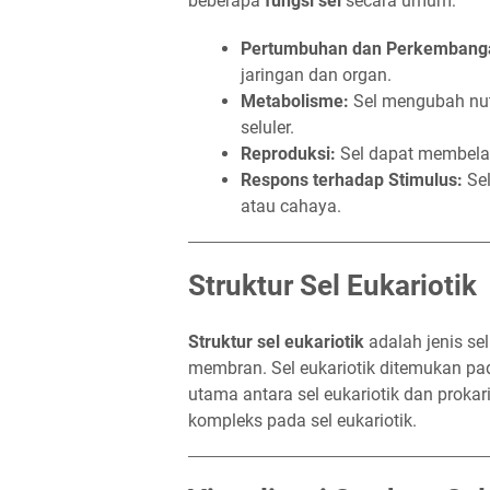
beberapa
fungsi sel
secara umum:
Pertumbuhan dan Perkembang
jaringan dan organ.
Metabolisme:
Sel mengubah nutri
seluler.
Reproduksi:
Sel dapat membelah
Respons terhadap Stimulus:
Sel
atau cahaya.
Struktur Sel Eukariotik
Struktur sel eukariotik
adalah jenis sel
membran. Sel eukariotik ditemukan pa
utama antara sel eukariotik dan proka
kompleks pada sel eukariotik.