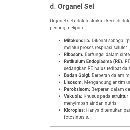
d. Organel Sel
Organel sel adalah struktur kecil di d
penting meliputi:
Mitokondria:
Dikenal sebagai "p
melalui proses respirasi seluler.
Ribosom:
Berfungsi dalam sintes
Retikulum Endoplasma (RE):
RE 
sedangkan RE halus terlibat dala
Badan Golgi:
Berperan dalam mod
Lisosom:
Mengandung enzim untu
Peroksisom:
Berperan dalam deto
Vakuola:
Khusus pada
struktur
menyimpan air dan nutrisi.
Kloroplas:
Hanya ditemukan p
fotosintesis.