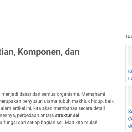
TU
rtian, Komponen, dan
K
L
ang menjadi dasar dari semua organisme. Memahami
l merupakan penyusun utama tubuh makhluk hidup, baik
am artikel ini, kita akan membahas secara detail
S
nennya, perbedaan antara
struktur sel
C
ta fungsi dari setiap bagian sel. Mari kita mulai!
d