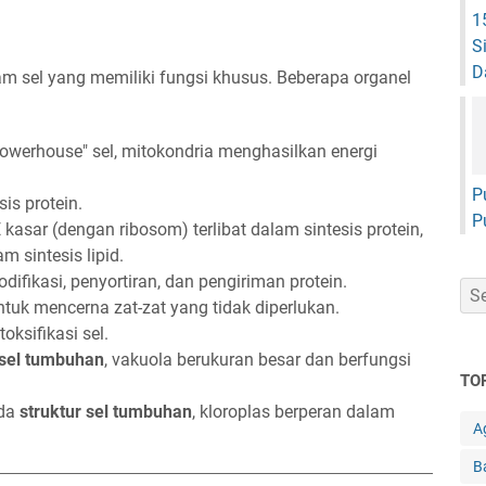
1
S
Da
alam sel yang memiliki fungsi khusus. Beberapa organel
owerhouse" sel, mitokondria menghasilkan energi
P
is protein.
P
kasar (dengan ribosom) terlibat dalam sintesis protein,
m sintesis lipid.
ifikasi, penyortiran, dan pengiriman protein.
k mencerna zat-zat yang tidak diperlukan.
ksifikasi sel.
 sel tumbuhan
, vakuola berukuran besar dan berfungsi
TO
ada
struktur sel tumbuhan
, kloroplas berperan dalam
A
B