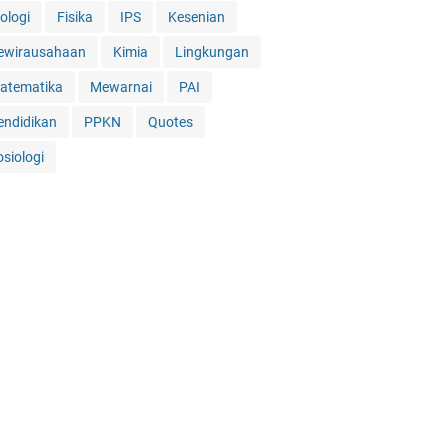
ologi
Fisika
IPS
Kesenian
ewirausahaan
Kimia
Lingkungan
atematika
Mewarnai
PAI
endidikan
PPKN
Quotes
osiologi