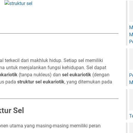
M
M
P
al terkecil dari makhluk hidup. Setiap sel memiliki
 untuk menjalankan fungsi kehidupan. Sel dapat
okariotik
(tanpa nukleus) dan
sel eukariotik
(dengan
P
okus pada
struktur sel eukariotik
, yang ditemukan pada
M
tur Sel
T
mponen utama yang masing-masing memiliki peran