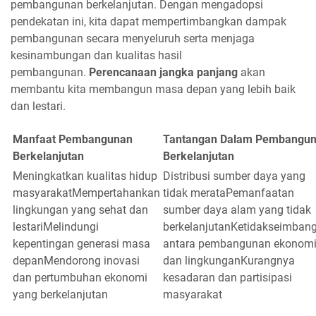
pembangunan berkelanjutan. Dengan mengadopsi
pendekatan ini, kita dapat mempertimbangkan dampak
pembangunan secara menyeluruh serta menjaga
kesinambungan dan kualitas hasil
pembangunan.
Perencanaan jangka panjang
akan
membantu kita membangun masa depan yang lebih baik
dan lestari.
Manfaat Pembangunan
Tantangan Dalam Pembangu
Berkelanjutan
Berkelanjutan
Meningkatkan kualitas hidup
Distribusi sumber daya yang
masyarakatMempertahankan
tidak merataPemanfaatan
lingkungan yang sehat dan
sumber daya alam yang tidak
lestariMelindungi
berkelanjutanKetidakseimban
kepentingan generasi masa
antara pembangunan ekonom
depanMendorong inovasi
dan lingkunganKurangnya
dan pertumbuhan ekonomi
kesadaran dan partisipasi
yang berkelanjutan
masyarakat