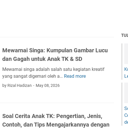
TU
Mewarnai Singa: Kumpulan Gambar Lucu
dan Gagah untuk Anak TK & SD
Mewarnai singa adalah salah satu kegiatan kreatif
K
yang sangat digemari oleh a…
Read more
L
M
e
by Rizal Hadizan
May 08, 2026
w
a
r
S
n
C
Soal Cerita Anak TK: Pengertian, Jenis,
a
d
Contoh, dan Tips Mengajarkannya dengan
i