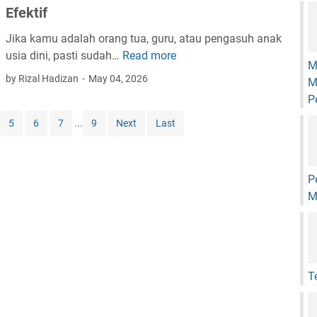
S
Efektif
i
Jika kamu adalah orang tua, guru, atau pengasuh anak
n
usia dini, pasti sudah…
Read more
S
g
M
o
a
by Rizal Hadizan
May 04, 2026
M
a
:
P
l
K
5
6
7
...
9
Next
Last
C
u
e
m
r
p
i
u
P
t
l
M
a
a
A
n
n
G
a
a
T
k
m
T
b
K
a