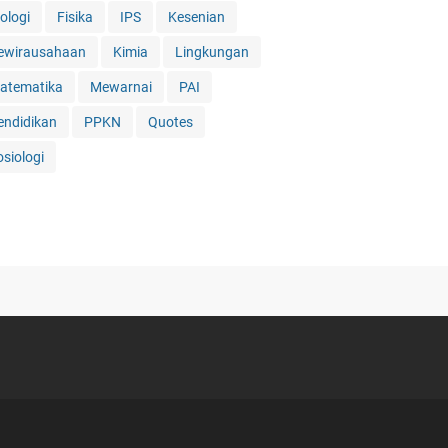
ologi
Fisika
IPS
Kesenian
ewirausahaan
Kimia
Lingkungan
atematika
Mewarnai
PAI
endidikan
PPKN
Quotes
osiologi