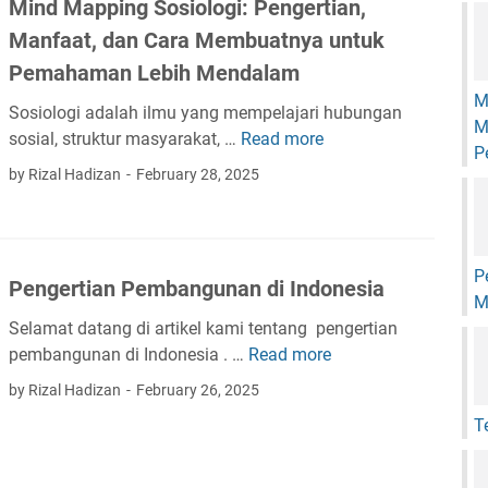
Mind Mapping Sosiologi: Pengertian,
a
Manfaat, dan Cara Membuatnya untuk
n
t
Pemahaman Lebih Mendalam
i
M
Sosiologi adalah ilmu yang mempelajari hubungan
g
M
sosial, struktur masyarakat, …
Read more
M
a
P
i
h
by Rizal Hadizan
February 28, 2025
n
a
d
l
M
y
a
a
P
Pengertian Pembangunan di Indonesia
p
n
M
p
g
Selamat datang di artikel kami tentang pengertian
i
d
pembangunan di Indonesia . …
Read more
P
n
a
e
by Rizal Hadizan
February 26, 2025
g
p
n
T
S
a
g
o
t
e
s
m
r