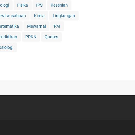
ologi
Fisika
IPS
Kesenian
ewirausahaan
Kimia
Lingkungan
atematika
Mewarnai
PAI
endidikan
PPKN
Quotes
osiologi