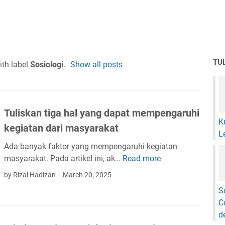
TU
th label
Sosiologi
.
Show all posts
Tuliskan tiga hal yang dapat mempengaruhi
K
kegiatan dari masyarakat
L
Ada banyak faktor yang mempengaruhi kegiatan
masyarakat. Pada artikel ini, ak…
Read more
T
u
by Rizal Hadizan
March 20, 2025
l
S
i
C
s
d
k