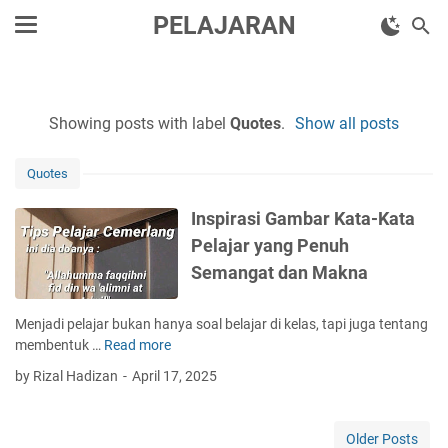
PELAJARAN
Showing posts with label
Quotes
.
Show all posts
Quotes
Inspirasi Gambar Kata-Kata
Pelajar yang Penuh
Semangat dan Makna
Menjadi pelajar bukan hanya soal belajar di kelas, tapi juga tentang
membentuk …
Read more
I
n
by Rizal Hadizan
April 17, 2025
s
p
i
Older Posts