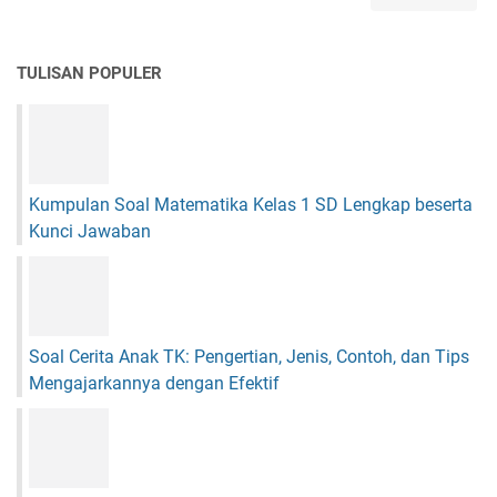
r
a
s
TULISAN POPULER
i
G
a
m
b
a
Kumpulan Soal Matematika Kelas 1 SD Lengkap beserta
r
Kunci Jawaban
K
a
t
a
-
K
Soal Cerita Anak TK: Pengertian, Jenis, Contoh, dan Tips
a
Mengajarkannya dengan Efektif
t
a
P
e
l