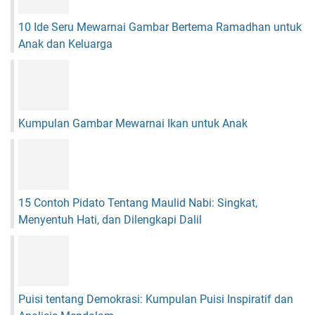
d
a
10 Ide Seru Mewarnai Gambar Bertema Ramadhan untuk
n
Anak dan Keluarga
M
a
k
n
a
Kumpulan Gambar Mewarnai Ikan untuk Anak
15 Contoh Pidato Tentang Maulid Nabi: Singkat,
Menyentuh Hati, dan Dilengkapi Dalil
Puisi tentang Demokrasi: Kumpulan Puisi Inspiratif dan