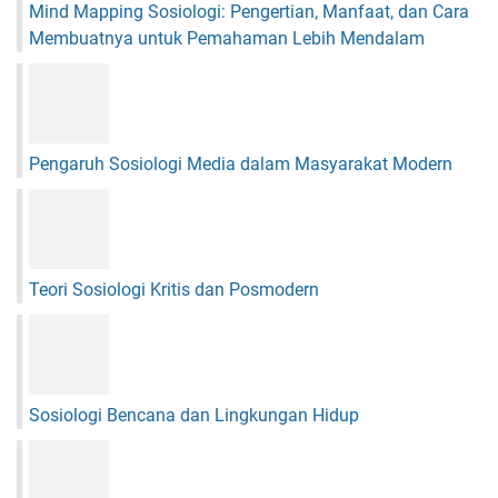
Mind Mapping Sosiologi: Pengertian, Manfaat, dan Cara
a
Membuatnya untuk Pemahaman Lebih Mendalam
j
a
r
y
a
n
Pengaruh Sosiologi Media dalam Masyarakat Modern
g
P
e
n
u
Teori Sosiologi Kritis dan Posmodern
h
S
e
m
a
Sosiologi Bencana dan Lingkungan Hidup
n
g
a
t