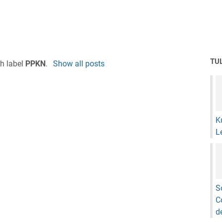
TU
th label
PPKN
.
Show all posts
K
L
S
C
d