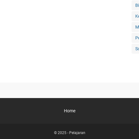
Bi
K
M
P
S
Home
© 2025 -
Pelajaran