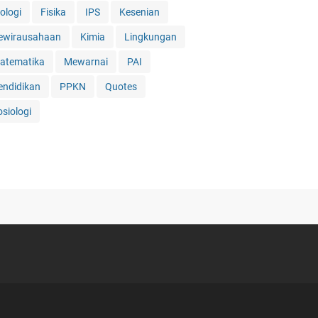
ologi
Fisika
IPS
Kesenian
ewirausahaan
Kimia
Lingkungan
atematika
Mewarnai
PAI
endidikan
PPKN
Quotes
osiologi