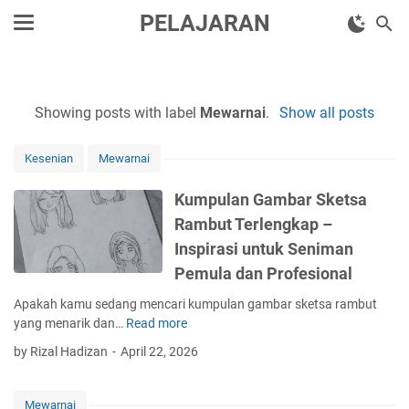
PELAJARAN
Showing posts with label
Mewarnai
.
Show all posts
Kesenian
Mewarnai
Kumpulan Gambar Sketsa
Rambut Terlengkap –
Inspirasi untuk Seniman
Pemula dan Profesional
Apakah kamu sedang mencari kumpulan gambar sketsa rambut
yang menarik dan…
Read more
K
u
by Rizal Hadizan
April 22, 2026
m
p
u
Mewarnai