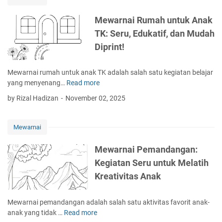
l
a
Mewarnai Rumah untuk Anak
n
TK: Seru, Edukatif, dan Mudah
G
Diprint!
a
m
b
Mewarnai rumah untuk anak TK adalah salah satu kegiatan belajar
a
yang menyenang…
Read more
M
r
e
by Rizal Hadizan
November 02, 2025
S
w
k
a
e
r
Mewarnai
t
n
s
a
Mewarnai Pemandangan:
a
i
Kegiatan Seru untuk Melatih
R
R
a
Kreativitas Anak
u
m
m
b
a
Mewarnai pemandangan adalah salah satu aktivitas favorit anak-
u
h
anak yang tidak …
Read more
M
t
u