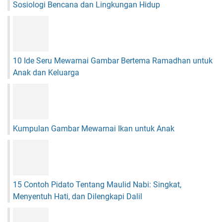
Sosiologi Bencana dan Lingkungan Hidup
K
o
r
f
e
e
a
s
t
i
i
o
10 Ide Seru Mewarnai Gambar Bertema Ramadhan untuk
v
n
Anak dan Keluarga
i
a
t
l
a
s
A
Kumpulan Gambar Mewarnai Ikan untuk Anak
n
a
k
15 Contoh Pidato Tentang Maulid Nabi: Singkat,
Menyentuh Hati, dan Dilengkapi Dalil