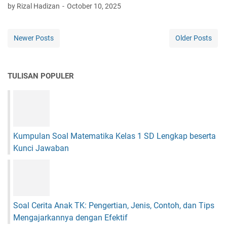
e
T
by Rizal Hadizan
October 10, 2025
n
w
e
t
a
r
u
r
l
Newer Posts
Older Posts
k
n
e
A
a
n
n
i
g
a
TULISAN POPULER
P
k
k
e
a
T
m
p
K
a
–
:
n
I
S
d
n
Kumpulan Soal Matematika Kelas 1 SD Lengkap beserta
e
a
s
r
Kunci Jawaban
n
p
u
g
i
,
a
r
E
n
a
d
:
s
u
K
Soal Cerita Anak TK: Pengertian, Jenis, Contoh, dan Tips
i
k
e
u
Mengajarkannya dengan Efektif
a
g
n