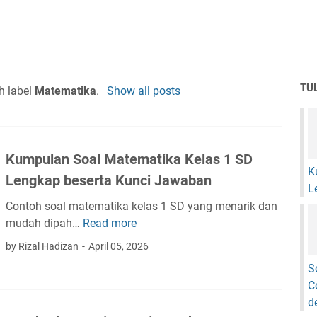
TU
h label
Matematika
.
Show all posts
Kumpulan Soal Matematika Kelas 1 SD
K
Lengkap beserta Kunci Jawaban
L
Contoh soal matematika kelas 1 SD yang menarik dan
mudah dipah…
Read more
K
u
by Rizal Hadizan
April 05, 2026
m
S
p
C
u
d
l