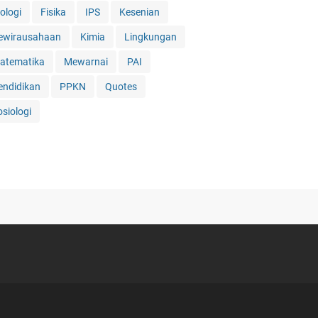
ologi
Fisika
IPS
Kesenian
ewirausahaan
Kimia
Lingkungan
atematika
Mewarnai
PAI
endidikan
PPKN
Quotes
osiologi