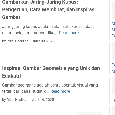
Gambarkan Jaring-Jaring Kubus:
a
Pengertian, Cara Membuat, dan Inspirasi
n
S
Gambar
o
M
Jaring-jaring kubus adalah salah satu konsep dasar
a
M
dalam pelajaran matematika,…
Read more
G
l
P
a
M
by Rizal Hadizan
June 08, 2025
m
a
b
t
a
e
r
m
P
Inspirasi Gambar Geometris yang Unik dan
k
a
M
Edukatif
a
t
n
i
Gambar geometris adalah bentuk-bentuk visual yang
J
k
terdiri dari garis, sudut, d…
Read more
I
a
a
n
by Rizal Hadizan
April 19, 2025
T
r
K
s
i
e
p
n
l