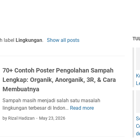
TU
h label
Lingkungan
.
Show all posts
70+ Contoh Poster Pengolahan Sampah
K
Lengkap: Organik, Anorganik, 3R, & Cara
L
Membuatnya
Sampah masih menjadi salah satu masalah
lingkungan terbesar di Indon…
Read more
7
0
by Rizal Hadizan
May 23, 2026
S
+
C
C
d
o