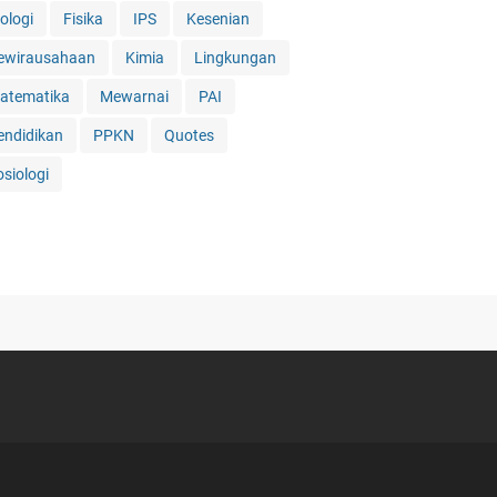
ologi
Fisika
IPS
Kesenian
ewirausahaan
Kimia
Lingkungan
atematika
Mewarnai
PAI
endidikan
PPKN
Quotes
osiologi