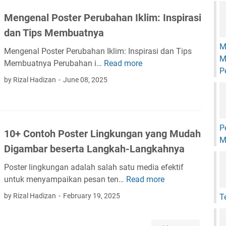
n
Mengenal Poster Perubahan Iklim: Inspirasi
t
dan Tips Membuatnya
o
h
M
Mengenal Poster Perubahan Iklim: Inspirasi dan Tips
P
M
Membuatnya Perubahan i…
Read more
M
o
P
e
by Rizal Hadizan
June 08, 2025
s
n
t
g
e
e
r
n
P
P
10+ Contoh Poster Lingkungan yang Mudah
a
M
e
Digambar beserta Langkah-Langkahnya
l
n
P
g
Poster lingkungan adalah salah satu media efektif
o
o
untuk menyampaikan pesan ten…
Read more
1
s
l
0
by Rizal Hadizan
February 19, 2025
T
t
a
+
e
h
C
r