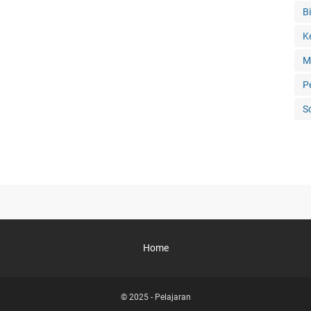
Bi
K
M
P
S
Home
© 2025 -
Pelajaran