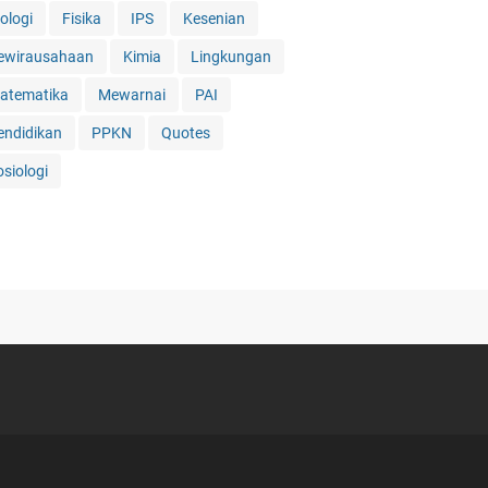
ologi
Fisika
IPS
Kesenian
ewirausahaan
Kimia
Lingkungan
atematika
Mewarnai
PAI
endidikan
PPKN
Quotes
osiologi