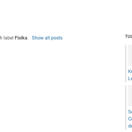
TU
h label
Fisika
.
Show all posts
K
L
S
C
d