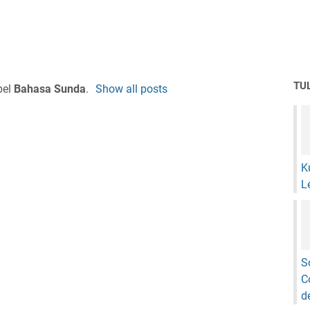
TU
bel
Bahasa Sunda
.
Show all posts
K
L
S
C
d