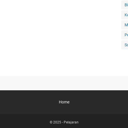
Bi
K
M
P
S
Home
© 2025 -
Pelajaran