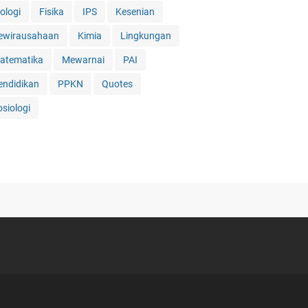
ologi
Fisika
IPS
Kesenian
ewirausahaan
Kimia
Lingkungan
atematika
Mewarnai
PAI
endidikan
PPKN
Quotes
osiologi